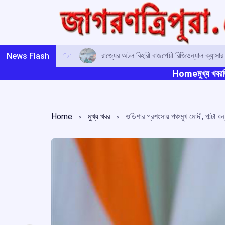
Skip
to
content
রাজ্যের অটল বিহারী বাজপেয়ী রিজিওন্যাল ক্যান্সা
News Flash
Home
মুখ্য খবর
ত
Home
মুখ্য খবর
ওডিশার প্রশংসায় পঞ্চমুখ মোদী, পাল্টা ধন