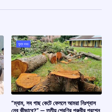
মুখ্য খবর
“ম্যাম, সব গাছ কেটে ফেললে আমরা নিঃশ্বাস
নেব কীভাবে?” — তৃতীয় শ্রেণির পূরুবীর প্রশ্নে