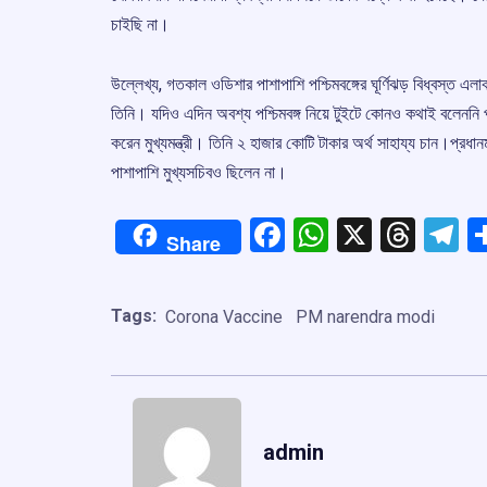
চাইছি না।
উল্লেখ্য, গতকাল ওডিশার পাশাপাশি পশ্চিমবঙ্গের ঘূর্ণিঝড় বিধ্বস্ত এ
তিনি। যদিও এদিন অবশ্য পশ্চিমবঙ্গ নিয়ে টুইটে কোনও কথাই বলেননি প্রধ
করেন মুখ্যমন্ত্রী। তিনি ২ হাজার কোটি টাকার অর্থ সাহায্য চান।প্রধানমন
পাশাপাশি মুখ্যসচিবও ছিলেন না।
Facebook
WhatsApp
X
Thre
T
Share
Tags:
Corona Vaccine
PM narendra modi
admin