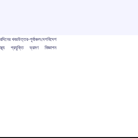
বর
দিনের খবর
উত্তর-পূর্বাঞ্চল
দেশ
বিদেশ
স্থ্য
প্রযুক্তি
ভ্রমণ
বিজ্ঞাপন