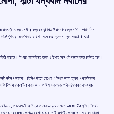
োদী, পাল্টা ধন্যবাদ নবীনের
নমন্ত্রী নরেন্দ্র মোদী। শুক্রবার ঘূর্ণিঝড় ইয়াসে বিধ্বস্ত ওডিশা পরিদর্শন ও
 টুইটে ঘূর্ণিঝড় মোকাবিলায় ওডিশা সরকারের প্রশংসা প্রধানমন্ত্রী । পাল্টা
 কার্যকরী হয়েছে। বিপর্যয় মোকাবিলার জন্য ওডিশার সঙ্গে যৌথভাবে কাজ চালিয়ে যাব।
যমন্ত্রী নবীন পট্টনায়ক। তিনিও টুইটে লেখেন, ওডিশার জন্য ত্রাণ ও পুনর্বাসনের
াপাশি বিপর্যয় মোকাবিলা করার জন্য ওডিশা সরকারের পরিকাঠামোগত ব্যবস্থার
িয়েছিলেন, প্রধানমন্ত্রী ক্ষতিগ্রস্ত এলাকা ঘুরে দেখতে আসায় তাঁরা খুশি। বিপর্যয়
ে। যেহেতু কেন্দ্রের ওপর কোভিড বোঝা রয়েছে, তাই এখনই কোনও অর্থ সাহায্য আমরা