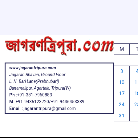
o
p
s
k
p
M
www.jagarantripura.com
3
Jagaran Bhavan, Ground Floor
L. N. Bari Lane(Prabhubari)
10
1
Banamalipur, Agartala, Tripura(W)
17
1
Ph :
+91-381-7960883
M:
+91-9436123720/+91-9436453389
24
2
Email :
jagarantripura@gmail.com
31