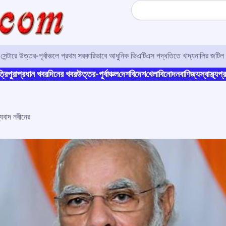
Search
র সেন্টারে উত্তর-পূর্বাঞ্চলে প্রথম সরকারিভাবে আধুনিক ভিএটিএস পদ্ধতিতে খাদ্যনালির জটিল 
্রিপুরা
প্রধান খবর
দিনের খবর
উত্তর-পূর্বাঞ্চল
দেশ
বিদেশ
খেলা
বিনোদন
বাণিজ্য
স্বাস্থ্য
প্র
্যবাদ নবীনের