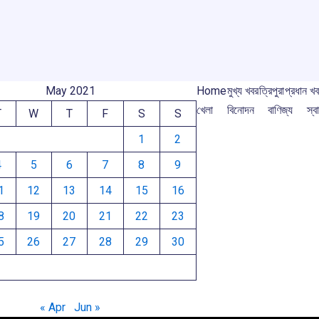
m
May 2021
Home
মুখ্য খবর
ত্রিপুরা
প্রধান খ
খেলা
বিনোদন
বাণিজ্য
স্বা
T
W
T
F
S
S
1
2
4
5
6
7
8
9
1
12
13
14
15
16
8
19
20
21
22
23
5
26
27
28
29
30
« Apr
Jun »