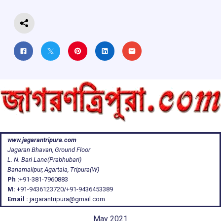
k
p
www.jagarantripura.com
Jagaran Bhavan, Ground Floor
L. N. Bari Lane(Prabhubari)
Banamalipur, Agartala, Tripura(W)
Ph :
+91-381-7960883
M:
+91-9436123720/+91-9436453389
Email :
jagarantripura@gmail.com
May 2021