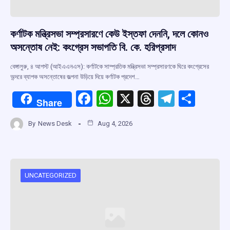
কর্ণাটক মন্ত্রিসভা সম্প্রসারণে কেউ ইস্তফা দেননি, দলে কোনও
অসন্তোষ নেই: কংগ্রেস সভাপতি বি. কে. হরিপ্রসাদ
বেঙ্গালুরু, ৪ আগস্ট (আইএএনএস): কর্ণাটকে সাম্প্রতিক মন্ত্রিসভা সম্প্রসারণকে ঘিরে কংগ্রেসের
অন্দরে ব্যাপক অসন্তোষের জল্পনা উড়িয়ে দিয়ে কর্ণাটক প্রদেশ…
F
W
X
T
T
S
Share
a
h
hr
el
h
By
News Desk
Aug 4, 2026
ce
at
e
e
ar
b
s
a
gr
e
o
A
d
a
o
p
s
m
UNCATEGORIZED
k
p