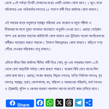
থেকে ১০টা পর্যন্ত তিনটি দোকানের মধ্যে একটি দোকান খোলা যাবে। ১ জুন থেকে
সচিবালয়ে এবং অধিকর্তার দফতরে ১৫ শতাংশ কর্মী নিয়ে কার্যালয় খোলা থাকবে।
ওই সময়ের মধ্যে শুধুমাত্র স্বাস্থ্য পরিষেবা এবং করোনা-র নমুনা পরীক্ষা ও
টিকাকরণের সাথে যুক্ত যানবাহন যাতায়াতে অনুমতি দেওয়া হবে। এছাড়া পেট্রোল
পাম্প এবং রান্নার গ্যাসের আউটলেট খোলা থাকবে এবং ইন্ডিয়ান অয়েল কর্পোরেশনের
কর্মীরাও যাতায়াত করতে পারবেন। ইমফল বিমানবন্দরও খোলা থাকবে। বাড়িতে পণ্য
পৌঁছে দেওয়ার পরিষেবাও চালু থাকবে।
এদিকে জীবন বিমা কার্যালয় সীমিত কর্মী নিয়ে সোম, বুধ এবং শুক্রবার সকাল ১০টা
থেকে বেলা আড়াইটা পর্যন্ত খোলা রাখতে পারবে। করোনা বিধি মেনে ধানের মিল
খোলা রাখা যাবে। এছাড়া, সংবাদ মাধ্যম, বিদ্যুৎ দফতর, অগ্নি নির্বাপক দফতর, গৃহ
দফতর, স্বাস্থ্য, ত্রাণ, জেলাশাসক, বন, পরিবেশ ও আবহাওয়া পরিবর্তন, অর্থ দফতর
ও ট্রেজারি, পুলিশ ও জেলার সাধারণ প্রশাসন আগের মতোই কাজ চালিয়ে যাবে।
Facebook
WhatsApp
X
Threads
Telegr
Shar
Share