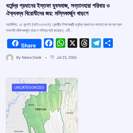
ধর্মেন্দ্র প্রধানের ইস্তফা যুবসমাজ, সন্তানহারা পরিবার ও
ঐক্যবদ্ধ বিরোধীদের জয়: মল্লিকার্জুন খাড়গে
নয়াদিল্লি, ২৫ জুলাই (আইএএনএস): কেন্দ্রীয় শিক্ষামন্ত্রী ধর্মেন্দ্র প্রধানের পদত্যাগের পর কংগ্রেস
সভাপতি মল্লিকার্জুন খাড়গে শনিবার দাবি করেছেন, এটি…
F
W
X
T
T
S
Share
a
h
hr
el
h
By
News Desk
Jul 25, 2026
ce
at
e
e
ar
b
s
a
gr
e
o
A
d
a
o
p
s
m
UNCATEGORIZED
k
p