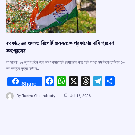
k
p
রথকাণ্ডের তদন্ত রিপোর্ট জনসমক্ষে প্রকাশের দাবি প্রদেশ
কংগ্রেসের
আগরতলা, ১৬ জুলাই: তিন বছর আগে কুমারঘাটে রথযাত্রার সময় ঘটে যাওয়া মর্মান্তিক দুর্ঘটনায় ১০
জন ভক্তের মৃত্যুর ঘটনায়…
F
W
X
T
T
S
Share
a
h
hr
el
h
By
Taniya Chakraborty
Jul 16, 2026
ce
at
e
e
ar
b
s
a
gr
e
o
A
d
a
o
p
s
m