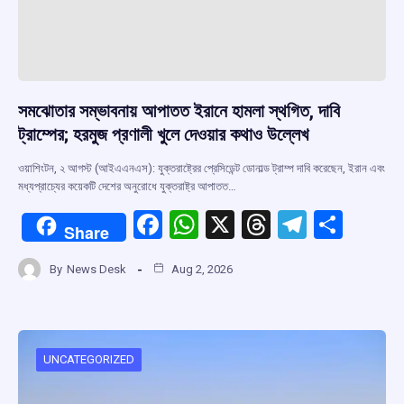
সমঝোতার সম্ভাবনায় আপাতত ইরানে হামলা স্থগিত, দাবি
ট্রাম্পের; হরমুজ প্রণালী খুলে দেওয়ার কথাও উল্লেখ
ওয়াশিংটন, ২ আগস্ট (আইএএনএস): যুক্তরাষ্ট্রের প্রেসিডেন্ট ডোনাল্ড ট্রাম্প দাবি করেছেন, ইরান এবং
মধ্যপ্রাচ্যের কয়েকটি দেশের অনুরোধে যুক্তরাষ্ট্র আপাতত…
F
W
X
T
T
S
Share
a
h
hr
el
h
By
News Desk
Aug 2, 2026
ce
at
e
e
ar
b
s
a
gr
e
o
A
d
a
o
p
s
m
UNCATEGORIZED
k
p