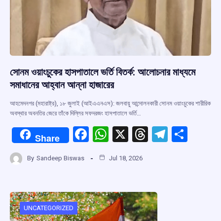
সোনম ওয়াংচুকের হাসপাতালে ভর্তি বিতর্ক: আলোচনার মাধ্যমে
সমাধানের আহ্বান আন্না হাজারের
আহমেদনগর (মহারাষ্ট্র), ১৮ জুলাই (আইএএনএস): জলবায়ু আন্দোলনকারী সোনম ওয়াংচুকের শারীরিক
অবস্থার অবনতির জেরে তাঁকে দিল্লির সফদরজং হাসপাতালে ভর্তি…
F
W
X
T
T
S
Share
a
h
hr
el
h
By
Sandeep Biswas
Jul 18, 2026
ce
at
e
e
ar
b
s
a
gr
e
o
A
d
a
o
p
s
m
UNCATEGORIZED