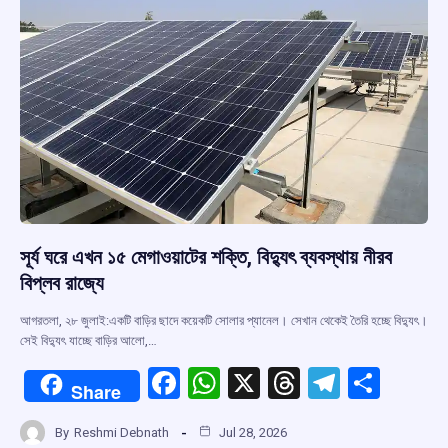
সূর্য ঘরে এখন ১৫ মেগাওয়াটের শক্তি, বিদ্যুৎ ব্যবস্থায় নীরব
বিপ্লব রাজ্যে
আগরতলা, ২৮ জুলাই:একটি বাড়ির ছাদে কয়েকটি সোলার প্যানেল। সেখান থেকেই তৈরি হচ্ছে বিদ্যুৎ।
সেই বিদ্যুৎ যাচ্ছে বাড়ির আলো,…
F
W
X
T
T
S
Share
a
h
hr
el
h
By
Reshmi Debnath
Jul 28, 2026
ce
at
e
e
ar