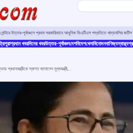
Search
র সেন্টারে উত্তর-পূর্বাঞ্চলে প্রথম সরকারিভাবে আধুনিক ভিএটিএস পদ্ধতিতে খাদ্যনালির জটিল 
্রিপুরা
প্রধান খবর
দিনের খবর
উত্তর-পূর্বাঞ্চল
দেশ
বিদেশ
খেলা
বিনোদন
বাণিজ্য
স্বাস্থ্য
প্র
দিনভর ব্যস্ততার পর কলাইকুন্ডায় প্রধানমন্ত্রীকে স্বাগত জানালেন মুখ্যমন্ত্রী, সঙ্গে রাজ্যপাল