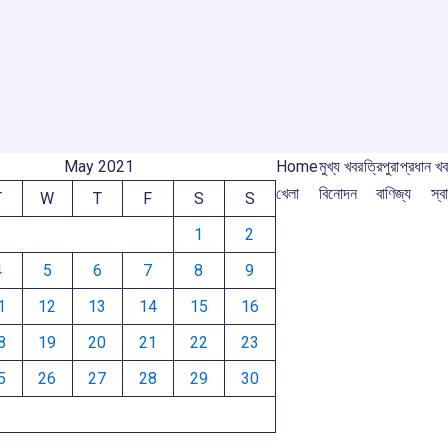
o
A
d
a
e
o
p
s
m
m
k
p
May 2021
Home
মুখ্য খবর
ত্রিপুরা
প্রধান খ
খেলা
বিনোদন
বাণিজ্য
স্বা
T
W
T
F
S
S
1
2
4
5
6
7
8
9
1
12
13
14
15
16
8
19
20
21
22
23
5
26
27
28
29
30