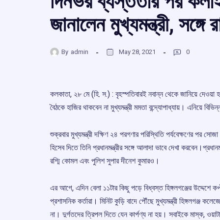
দিনভর ব্যস্ততার পর কলাইকু
জানালেন মুখ্যমন্ত্রী, সঙ্গে 
By
admin
May 28, 2021
0
কলকাতা, ২৮ মে (হি. স.) : বৃহস্পতিবারই নবান্ন থেকে জানিয়ে দেওয়া হয
বৈঠকে হাজির থাকবেন না মুখ্যমন্ত্রী মমতা বন্দ্যোপাধ্যায়। এনিয়ে বিভ
শুক্রবার মুখ্যমন্ত্রী দক্ষিণ ২৪ পরগণার পরিস্থিতি পর্যবেক্ষণের পর সোজা 
হিসেব দিতে তিনি প্রধানমন্ত্রীর সঙ্গে আলাদা ভাবে দেখা করবেন।প্রধা
রশ্মি কোমল এবং পুলিশ সুপার দীনেশ কুমারও।
এর আগে, এদিন বেলা ১১টার কিছু পড়ে বিধ্বস্ত হিঙ্গলগঞ্জের উদ্দেশে কপ্টা
প্রশাসনিক কর্তারা। মিনিট কুড়ি বাদে পৌঁছে মুখ্যমন্ত্রী হিঙ্গলগঞ্জ 
না। দুর্গতদের ত্রিপল দিতে যেন কার্পণ্য না হয়। সবাইকে মাস্ক, ওয়াট