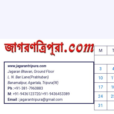
o
A
d
a
e
o
p
s
k
p
M
www.jagarantripura.com
3
Jagaran Bhavan, Ground Floor
L. N. Bari Lane(Prabhubari)
10
1
Banamalipur, Agartala, Tripura(W)
17
1
Ph :
+91-381-7960883
M:
+91-9436123720/+91-9436453389
24
2
Email :
jagarantripura@gmail.com
31