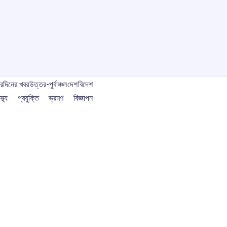
বর
দিনের খবর
উত্তর-পূর্বাঞ্চল
দেশ
বিদেশ
স্থ্য
প্রযুক্তি
ভ্রমণ
বিজ্ঞাপন