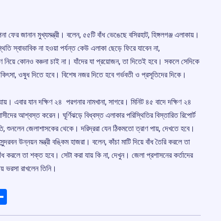
ল্পনা ফের জানান মুখ্যমন্ত্রী। বলেন, ৫৫টি বাঁধ ভেঙেছে বসিরহাট, হিঙ্গলগঞ্জ এলাকায়।
তি স্বাভাবিক না হওয়া পর্যন্ত কেউ এলাকা ছেড়ে ফিরে যাবেন না,
ত্রাণ নিয়ে কোনও বঞ্চনা চাই না। যাঁদের যা প্রয়োজন, তা দিতেই হবে। সকলে সেদিকে
িৎসা, ওষুধ দিতে হবে। বিশেষ নজর দিতে হবে গর্ভবতী ও প্রসূতিদের দিকে।
াধ্যায়। এবার যান দক্ষিণ ২৪ পরগনার নামখানা, সাগরে। মিনিট ৪৫ বাদে দক্ষিণ ২৪
াসীদের আশ্বস্ত করেন। ঘূর্ণিঝড়ে বিধ্বস্ত এলাকার পরিস্থিতির বিস্তারিত রিপোর্ট
ক্ষতি, শুনলেন জেলাশাসকের থেকে। দরিদ্ররা যেন ঠিকমতো ত্রাণ পায়, দেখতে হবে।
ন্দরবন উন্নয়ন মন্ত্রী বঙ্কিম হাজরা। বলেন, কাঁচা মাটি দিয়ে বাঁধ তৈরি করলে তা
ঁধ করলে তা শক্ত হবে। সেটা করা যায় কি না, দেখুন। জেলা প্রশাসনের কর্তাদের
তায় ভরসা রাখলেন তিনি।
ads
elegram
Share