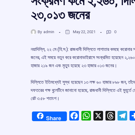
সংক্রমণ কমে ২,২৬০, দিল্
২৩,০১৩ জনের
By
admin
May 22, 2021
0
নয়াদিল্লি, ২২ মে (হি.স.): রাজধানী দিল্লিতে লাগাতার কমছে করোনার স
জনের, এই সময়ে নতুন করে করোনাভাইরাসে সংক্রমিত হয়েছেন ২,২৬০
হাজার ২১৯ জন এবং মৃত্যু হয়েছে ২৩ হাজার ০১৩ জনের।
দিল্লিতে ইতিমধ্যেই সুস্থ হয়েছেন ১৩ লক্ষ ৬০ হাজার ৮৯৮ জন, তাঁদের 
দফতরের পক্ষ বুলেটিনে জানানো হয়েছে, রাজধানী দিল্লিতে এই মুহূর্
রেট ৩.৫৮ শতাংশ।
Facebook
WhatsApp
X
Thre
T
Share