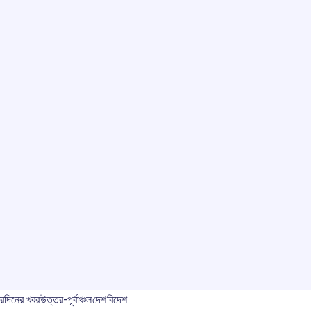
বর
দিনের খবর
উত্তর-পূর্বাঞ্চল
দেশ
বিদেশ