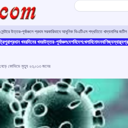
Search
র সেন্টারে উত্তর-পূর্বাঞ্চলে প্রথম সরকারিভাবে আধুনিক ভিএটিএস পদ্ধতিতে খাদ্যনালির জটিল 
্রিপুরা
প্রধান খবর
দিনের খবর
উত্তর-পূর্বাঞ্চল
দেশ
বিদেশ
খেলা
বিনোদন
বাণিজ্য
স্বাস্থ্য
প্র
বেড়ে কোভিডে মৃত্যু ২৩,০১৩ জনের