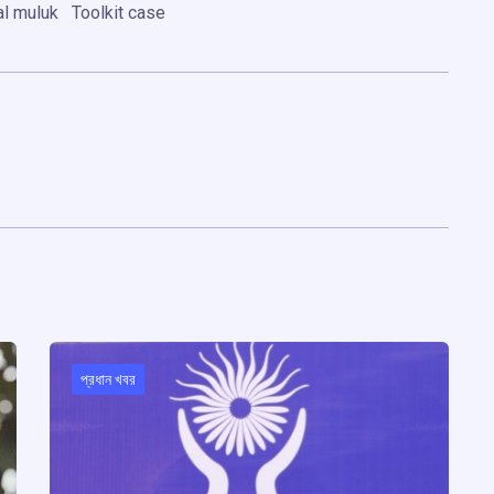
al muluk
Toolkit case
প্রধান খবর