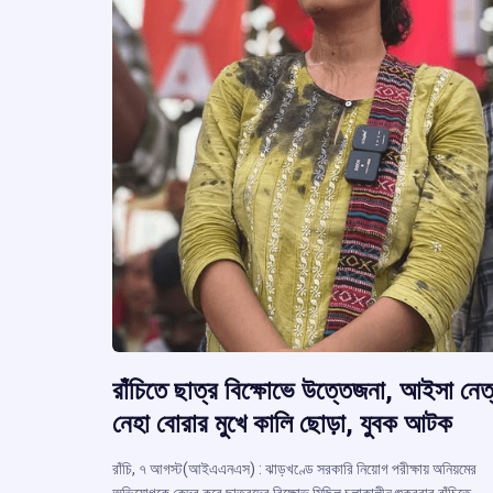
রাঁচিতে ছাত্র বিক্ষোভে উত্তেজনা, আইসা নেত্
নেহা বোরার মুখে কালি ছোড়া, যুবক আটক
রাঁচি, ৭ আগস্ট(আইএএনএস) : ঝাড়খণ্ডে সরকারি নিয়োগ পরীক্ষায় অনিয়মের