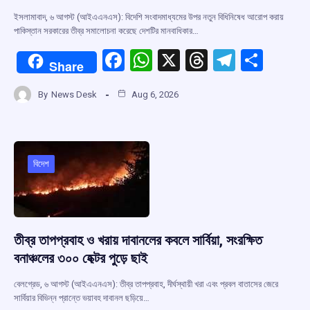
ইসলামাবাদ, ৬ আগস্ট (আইএএনএস): বিদেশি সংবাদমাধ্যমের উপর নতুন বিধিনিষেধ আরোপ করায়
পাকিস্তান সরকারের তীব্র সমালোচনা করেছে দেশটির মানবাধিকার…
F
W
X
T
T
S
Share
a
h
hr
el
h
By
News Desk
Aug 6, 2026
ce
at
e
e
ar
b
s
a
gr
e
o
A
d
a
o
p
s
m
বিদেশ
k
p
তীব্র তাপপ্রবাহ ও খরায় দাবানলের কবলে সার্বিয়া, সংরক্ষিত
বনাঞ্চলের ৩০০ হেক্টর পুড়ে ছাই
বেলগ্রেড, ৬ আগস্ট (আইএএনএস): তীব্র তাপপ্রবাহ, দীর্ঘস্থায়ী খরা এবং প্রবল বাতাসের জেরে
সার্বিয়ার বিভিন্ন প্রান্তে ভয়াবহ দাবানল ছড়িয়ে…