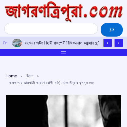
Skip
to
content
Search
রাজ্যের অটল বিহারী বাজপেয়ী রিজিওন্যাল ক্যান্সার সেন্টারে উত্তর-পূর্ব
Home
বিদেশ
কলকাতায় আত্মঘাতী করোনা রোগী, বাড়ি থেকে উদ্ধার ঝুলন্ত দেহ