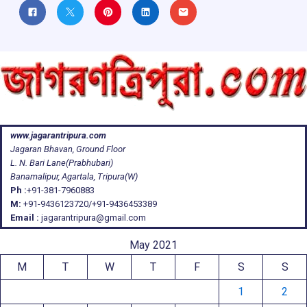
www.jagarantripura.com
Jagaran Bhavan, Ground Floor
L. N. Bari Lane(Prabhubari)
Banamalipur, Agartala, Tripura(W)
Ph :
+91-381-7960883
M:
+91-9436123720/+91-9436453389
Email :
jagarantripura@gmail.com
May 2021
M
T
W
T
F
S
S
1
2