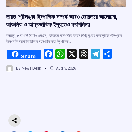
ভারত-শ্রীলঙ্কা দ্বিপাক্ষিক সম্পর্ক আরও জোরদারে আলোচনা,
আঞ্চলিক ও আন্তর্জাতিক ইস্যুতেও মতবিনিময়
কলম্বো, ৫ আগস্ট (আইএএনএস): ভারতের বিদেশসচিব বিক্রম মিশ্রি বুধবার কলম্বোতে শ্রীলঙ্কার
বিদেশসচিব অরুণি রণরাজার সঙ্গে বৈঠক করে দ্বিপাক্ষিক…
F
W
X
T
T
S
Share
a
h
hr
el
h
By
News Desk
Aug 5, 2026
ce
at
e
e
ar
b
s
a
gr
e
o
A
d
a
o
p
s
m
k
p