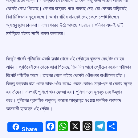
সংক্রামিতের সংখ্যা। পরিস্থিতি যে বেগতিক তা বেশ কিছু ঘটনা সামনে আসার পর
থেকেই বোঝা গিয়েছে। কোথায় রাস্তায় পড়ে থাকছে দেহ, তো কোথায় বাড়িতেই
বিনা চিকিৎসায় মৃত্যু হচ্ছে। আবার বাড়ির সামনেই দেহ ফেলে চম্পট দিচ্ছেন
অ্যাম্বুল্যান্স চালকরা। এমন খবরও উঠে আসছে সচরাচর। শনিবার এমনই দু’টি
মর্মান্তিক ঘটনার সাক্ষী থাকল কলকাতা।
রিজেন্ট পার্কের পুঁটিয়ারির একটি ফ্ল্যাট থেকে ওই প্রৌঢ়ের ঝুলন্ত দেহ উদ্ধার হয়
এদিন। প্রতিবেশীদের থেকে জানা গিয়েছে, তিন দিন আগে প্রৌঢ়ের করোনা পরীক্ষার
রিপোর্ট পজিটিভ আসে। তারপর থেকে বাইরে থেকেই খোঁজখবর রাখছিলেন তাঁরা।
কিন্তু শুক্রবার রাত থেকে ডাক-খোঁজ করেএ তেমন কোনও সাড়া-শব্দ না মেলায় সন্দেহ
হয় তাঁদের। এরপরই পুলিশে খবর দেওয়া হয়। পুলিশ এসে ঝুলন্ত দেহ উদ্ধার
করে। পুলিশের প্রাথমিক অনুমান, করোনা আক্রান্ত হওয়ায় মানসিক অবসাদে
আত্মঘাতী হয়েছেন ওই প্রৌঢ়।
Facebook
WhatsApp
X
Threads
Telegr
Shar
Share