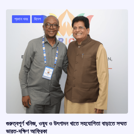
b
s
a
gr
e
o
A
d
a
o
p
s
m
প্রধান খবর
বিদেশ
k
p
গুরুত্বপূর্ণ খনিজ, ওষুধ ও উৎপাদন খাতে সহযোগিতা বাড়াতে সম্মত
ভারত-দক্ষিণ আফ্রিকা