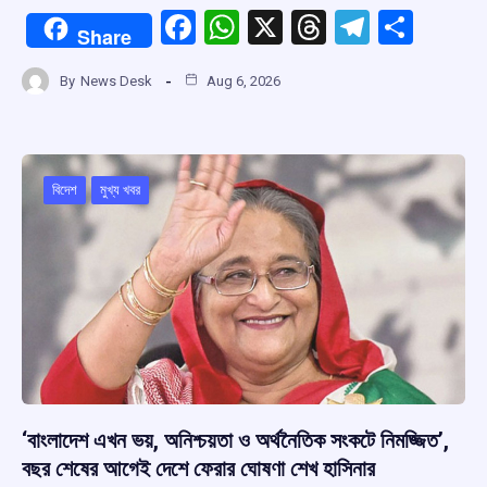
F
W
X
T
T
S
Share
a
h
hr
el
h
By
News Desk
Aug 6, 2026
ce
at
e
e
ar
b
s
a
gr
e
o
A
d
a
o
p
s
m
বিদেশ
মুখ্য খবর
k
p
‘বাংলাদেশ এখন ভয়, অনিশ্চয়তা ও অর্থনৈতিক সংকটে নিমজ্জিত’,
বছর শেষের আগেই দেশে ফেরার ঘোষণা শেখ হাসিনার