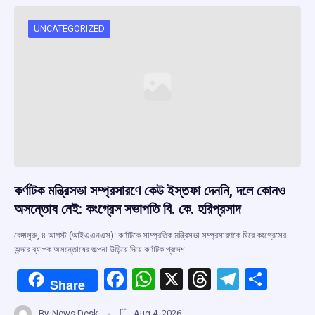
UNCATEGORIZED
কর্ণাটক মন্ত্রিসভা সম্প্রসারণে কেউ ইস্তফা দেননি, দলে কোনও
অসন্তোষ নেই: কংগ্রেস সভাপতি বি. কে. হরিপ্রসাদ
বেঙ্গালুরু, ৪ আগস্ট (আইএএনএস): কর্ণাটকে সাম্প্রতিক মন্ত্রিসভা সম্প্রসারণকে ঘিরে কংগ্রেসের
অন্দরে ব্যাপক অসন্তোষের জল্পনা উড়িয়ে দিয়ে কর্ণাটক প্রদেশ…
F
W
X
T
T
S
Share
a
h
hr
el
h
By
News Desk
Aug 4, 2026