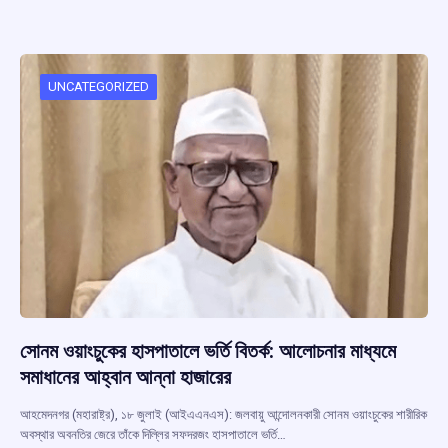
ce
at
e
e
ar
b
s
a
gr
e
o
A
d
a
o
p
s
m
UNCATEGORIZED
k
p
সোনম ওয়াংচুকের হাসপাতালে ভর্তি বিতর্ক: আলোচনার মাধ্যমে
সমাধানের আহ্বান আন্না হাজারের
আহমেদনগর (মহারাষ্ট্র), ১৮ জুলাই (আইএএনএস): জলবায়ু আন্দোলনকারী সোনম ওয়াংচুকের শারীরিক
অবস্থার অবনতির জেরে তাঁকে দিল্লির সফদরজং হাসপাতালে ভর্তি…