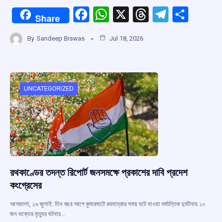
F
W
X
T
T
S
Share
a
h
hr
el
h
By
Sandeep Biswas
Jul 18, 2026
ce
at
e
e
ar
b
s
a
gr
e
o
A
d
a
o
p
s
m
UNCATEGORIZED
k
p
রথকাণ্ডের তদন্ত রিপোর্ট জনসমক্ষে প্রকাশের দাবি প্রদেশ
কংগ্রেসের
আগরতলা, ১৬ জুলাই: তিন বছর আগে কুমারঘাটে রথযাত্রার সময় ঘটে যাওয়া মর্মান্তিক দুর্ঘটনায় ১০
জন ভক্তের মৃত্যুর ঘটনায়…