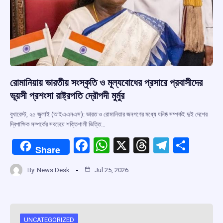
রোমানিয়ায় ভারতীয় সংস্কৃতি ও মূল্যবোধের প্রসারে প্রবাসীদের
ভূয়সী প্রশংসা রাষ্ট্রপতি দ্রৌপদী মুর্মুর
বুখারেস্ট, ২৫ জুলাই (আইএএনএস): ভারত ও রোমানিয়ার জনগণের মধ্যে ঘনিষ্ঠ সম্পর্কই দুই দেশের
দ্বিপাক্ষিক সম্পর্কের সবচেয়ে শক্তিশালী ভিত্তি…
F
W
X
T
T
S
Share
a
h
hr
el
h
By
News Desk
Jul 25, 2026
ce
at
e
e
ar
b
s
a
gr
e
o
A
d
a
UNCATEGORIZED