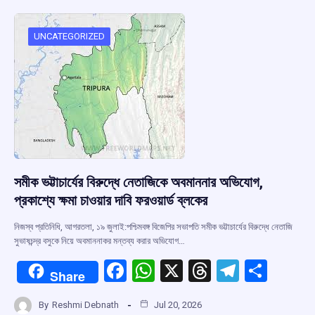
o
A
d
a
o
p
s
m
UNCATEGORIZED
k
p
সমীক ভট্টাচার্যের বিরুদ্ধে নেতাজিকে অবমাননার অভিযোগ,
প্রকাশ্যে ক্ষমা চাওয়ার দাবি ফরওয়ার্ড ব্লকের
নিজস্ব প্রতিনিধি, আগরতলা, ১৯ জুলাই:পশ্চিমবঙ্গ বিজেপির সভাপতি সমীক ভট্টাচার্যের বিরুদ্ধে নেতাজি
সুভাষচন্দ্র বসুকে নিয়ে অবমাননাকর মন্তব্য করার অভিযোগ…
F
W
X
T
T
S
Share
a
h
hr
el
h
By
Reshmi Debnath
Jul 20, 2026