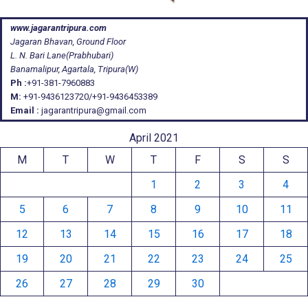
www.jagarantripura.com
Jagaran Bhavan, Ground Floor
L. N. Bari Lane(Prabhubari)
Banamalipur, Agartala, Tripura(W)
Ph :
+91-381-7960883
M:
+91-9436123720/+91-9436453389
Email :
jagarantripura@gmail.com
April 2021
M
T
W
T
F
S
S
1
2
3
4
5
6
7
8
9
10
11
12
13
14
15
16
17
18
19
20
21
22
23
24
25
26
27
28
29
30