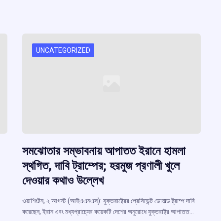
UNCATEGORIZED
সমঝোতার সম্ভাবনায় আপাতত ইরানে হামলা
স্থগিত, দাবি ট্রাম্পের; হরমুজ প্রণালী খুলে
দেওয়ার কথাও উল্লেখ
ওয়াশিংটন, ২ আগস্ট (আইএএনএস): যুক্তরাষ্ট্রের প্রেসিডেন্ট ডোনাল্ড ট্রাম্প দাবি
করেছেন, ইরান এবং মধ্যপ্রাচ্যের কয়েকটি দেশের অনুরোধে যুক্তরাষ্ট্র আপাতত…