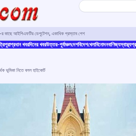
Search
ও-র কাছে আইপিএফটির ডেপুটেশন, একাধিক প্রস্তাব পেশ
্রিপুরা
প্রধান খবর
দিনের খবর
উত্তর-পূর্বাঞ্চল
দেশ
বিদেশ
খেলা
বিনোদন
বাণিজ্য
স্বাস্থ্য
প্র
থক ভূমিকা নিতে বলল হাইকোর্ট