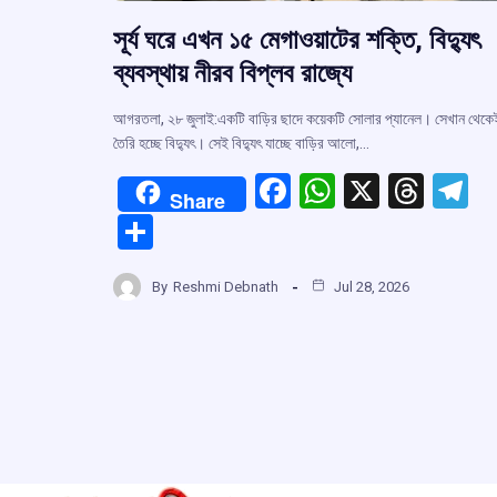
সূর্য ঘরে এখন ১৫ মেগাওয়াটের শক্তি, বিদ্যুৎ
ব্যবস্থায় নীরব বিপ্লব রাজ্যে
আগরতলা, ২৮ জুলাই:একটি বাড়ির ছাদে কয়েকটি সোলার প্যানেল। সেখান থেকে
তৈরি হচ্ছে বিদ্যুৎ। সেই বিদ্যুৎ যাচ্ছে বাড়ির আলো,…
F
W
X
T
T
Share
a
h
hr
el
S
ce
at
e
e
h
b
s
a
g
By
Reshmi Debnath
Jul 28, 2026
ar
o
A
d
a
e
o
p
s
k
p