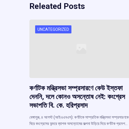
Releated Posts
UNCATEGORIZED
কর্ণাটক মন্ত্রিসভা সম্প্রসারণে কেউ ইস্তফা
দেননি, দলে কোনও অসন্তোষ নেই: কংগ্রেস
সভাপতি বি. কে. হরিপ্রসাদ
বেঙ্গালুরু, ৪ আগস্ট (আইএএনএস): কর্ণাটকে সাম্প্রতিক মন্ত্রিসভা সম্প্রসারণকে
ঘিরে কংগ্রেসের অন্দরে ব্যাপক অসন্তোষের জল্পনা উড়িয়ে দিয়ে কর্ণাটক প্রদেশ…