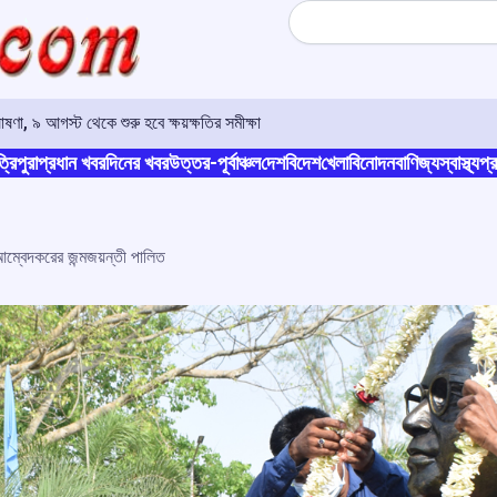
Search
ণা, ৯ আগস্ট থেকে শুরু হবে ক্ষয়ক্ষতির সমীক্ষা
্রিপুরা
প্রধান খবর
দিনের খবর
উত্তর-পূর্বাঞ্চল
দেশ
বিদেশ
খেলা
বিনোদন
বাণিজ্য
স্বাস্থ্য
প্র
আম্বেদকরের জন্মজয়ন্তী পালিত