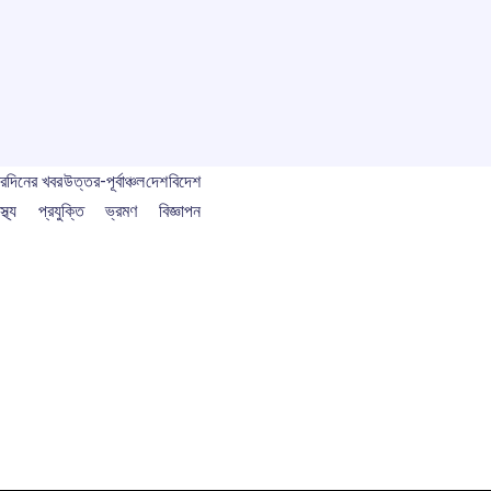
বর
দিনের খবর
উত্তর-পূর্বাঞ্চল
দেশ
বিদেশ
স্থ্য
প্রযুক্তি
ভ্রমণ
বিজ্ঞাপন