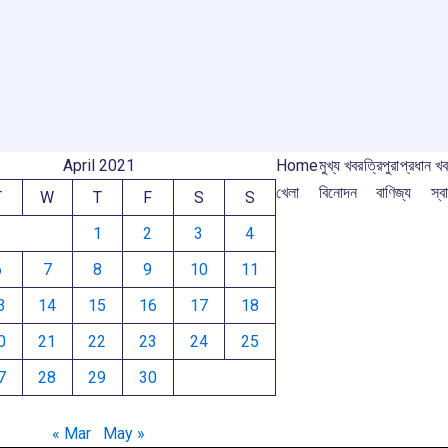
o
A
d
a
e
o
p
s
m
m
k
p
April 2021
Home
মুখ্য খবর
ত্রিপুরা
প্রধান খ
খেলা
বিনোদন
বাণিজ্য
স্বা
T
W
T
F
S
S
1
2
3
4
6
7
8
9
10
11
3
14
15
16
17
18
0
21
22
23
24
25
7
28
29
30
« Mar
May »