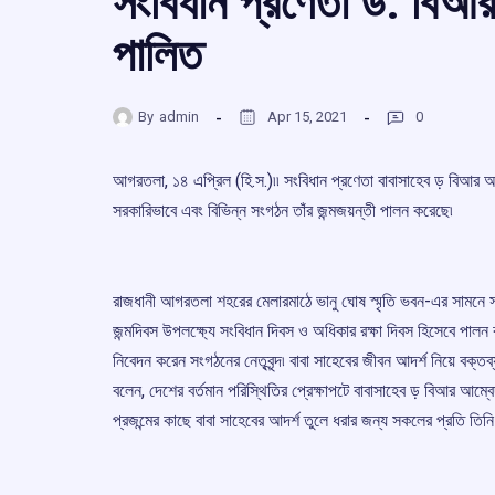
সংবিধান প্রণেতা ড. বিআর
পালিত
By
admin
Apr 15, 2021
0
আগরতলা, ১৪ এপ্রিল (হি.স.)৷৷ সংবিধান প্রণেতা বাবাসাহেব ড় বিআর আ
সরকারিভাবে এবং বিভিন্ন সংগঠন তাঁর জন্মজয়ন্তী পালন করেছে৷
রাজধানী আগরতলা শহরের মেলারমাঠে ভানু ঘোষ স্মৃতি ভবন-এর সামনে স
জন্মদিবস উপলক্ষ্যে সংবিধান দিবস ও অধিকার রক্ষা দিবস হিসেবে পালন কর
নিবেদন করেন সংগঠনের নেতৃবৃন্দ৷ বাবা সাহেবের জীবন আদর্শ নিয়ে বক্তব
বলেন, দেশের বর্তমান পরিস্থিতির প্রেক্ষাপটে বাবাসাহেব ড় বিআর আম
প্রজন্মের কাছে বাবা সাহেবের আদর্শ তুলে ধরার জন্য সকলের প্রতি তিন