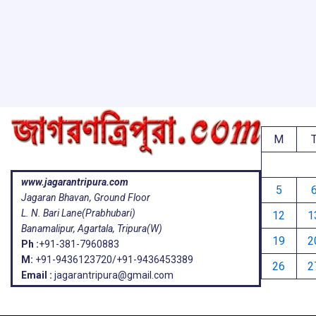
o
A
d
a
e
o
p
s
k
p
M
www.jagarantripura.com
5
Jagaran Bhavan, Ground Floor
L. N. Bari Lane(Prabhubari)
12
1
Banamalipur, Agartala, Tripura(W)
19
2
Ph :
+91-381-7960883
M:
+91-9436123720/+91-9436453389
26
2
Email :
jagarantripura@gmail.com