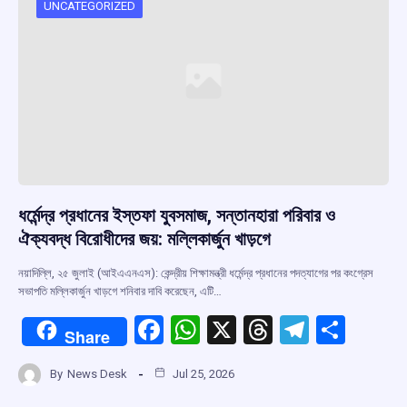
o
p
s
m
UNCATEGORIZED
k
p
ধর্মেন্দ্র প্রধানের ইস্তফা যুবসমাজ, সন্তানহারা পরিবার ও
ঐক্যবদ্ধ বিরোধীদের জয়: মল্লিকার্জুন খাড়গে
নয়াদিল্লি, ২৫ জুলাই (আইএএনএস): কেন্দ্রীয় শিক্ষামন্ত্রী ধর্মেন্দ্র প্রধানের পদত্যাগের পর কংগ্রেস
সভাপতি মল্লিকার্জুন খাড়গে শনিবার দাবি করেছেন, এটি…
F
W
X
T
T
S
Share
a
h
hr
el
h
By
News Desk
Jul 25, 2026
ce
at
e
e
ar