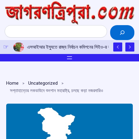
Skip
to
content
Search
এসআইআর ইস্যুতে রাজ্য নির্বাচন কমিশনের সিইও-র কাছে আইপিএফটির ড
Home
Uncategorized
সপ্তাহান্তের লকডাউনে শুনশান মহারাষ্ট্র, চলছে কড়া নজরদারিও