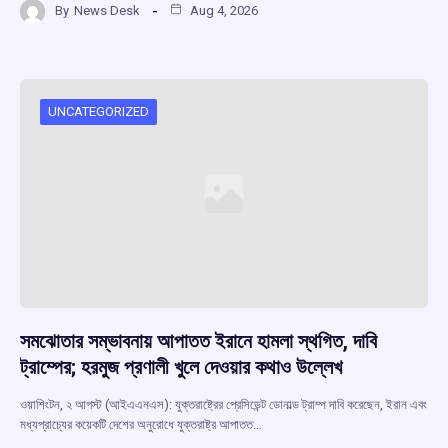
By
News Desk
Aug 4, 2026
ce
at
e
e
ar
b
s
a
gr
e
o
A
d
a
o
p
s
m
UNCATEGORIZED
k
p
সমঝোতার সম্ভাবনায় আপাতত ইরানে হামলা স্থগিত, দাবি
ট্রাম্পের; হরমুজ প্রণালী খুলে দেওয়ার কথাও উল্লেখ
ওয়াশিংটন, ২ আগস্ট (আইএএনএস): যুক্তরাষ্ট্রের প্রেসিডেন্ট ডোনাল্ড ট্রাম্প দাবি করেছেন, ইরান এবং
মধ্যপ্রাচ্যের কয়েকটি দেশের অনুরোধে যুক্তরাষ্ট্র আপাতত…