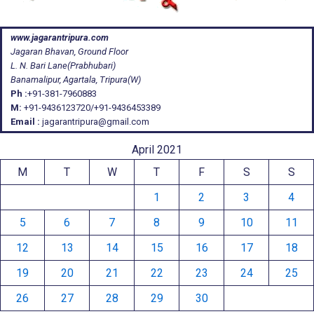
www.jagarantripura.com
Jagaran Bhavan, Ground Floor
L. N. Bari Lane(Prabhubari)
Banamalipur, Agartala, Tripura(W)
Ph :
+91-381-7960883
M:
+91-9436123720/+91-9436453389
Email :
jagarantripura@gmail.com
April 2021
M
T
W
T
F
S
S
1
2
3
4
5
6
7
8
9
10
11
12
13
14
15
16
17
18
19
20
21
22
23
24
25
26
27
28
29
30