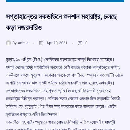
সপ্তাহান্তের লকডাউনে শুনশান মহারাষ্ট্র, চলছে
কড়া নজরদারিও
By
admin
Apr 10, 2021
0
মুম্বই, ১০ এপ্রিল (হি.স.): কোভিডের বাড়বাড়ন্তে সম্পূর্ণ দিশেহারা মহারাষ্ট্র।
সমগ্র দেশের মধ্যে মহারাষ্ট্রেই সবথেকে বেশি বাড়ছে করোনা-আক্রান্তের সংখ্যা,
একইসঙ্গে বাড়ছে মৃত্যুও। করোনার-প্রকোপে রাশ টানতে শুক্রবার রাত আটটা থেকে
আগামী সোমবার সকাল সাতটা পর্যন্ত কঠোর লকডাউন লাগু হয়েছে মহারাষ্ট্রে।
সপ্তাহান্তের লকডাউনে সেই পুরনো স্মৃতি ফিরেছে বাণিজ্যনগরী মুম্বই-সহ
মহারাষ্ট্রের বিভিন্ন প্রান্তে। শনিবার সকাল থেকেই শুনশান ছিল ছত্রপতি শিবাজী
টার্মিনাস এবং বৃহন্মুম্বই পৌর নিগম সদর দফতরের কাছে জনবহুল রাস্তা। মেরিন
ড্রাইভের রাস্তাও এদিন ছিল শুনশান।
লকডাউনে মহারাষ্ট্রে শুধুমাত্র খাবার হোম ডেলিভারি, অতি প্রয়োজনীয় সামগ্রী
সরবরাহ এবং পরীক্ষা রয়েছে এমন ছাত্র-ছাত্রীদেরই রাস্তায় চলাচলের অনুমতি