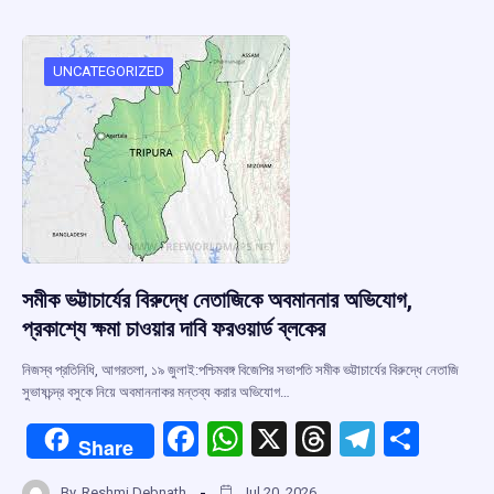
b
s
a
gr
e
o
A
d
a
o
p
s
m
UNCATEGORIZED
k
p
সমীক ভট্টাচার্যের বিরুদ্ধে নেতাজিকে অবমাননার অভিযোগ,
প্রকাশ্যে ক্ষমা চাওয়ার দাবি ফরওয়ার্ড ব্লকের
নিজস্ব প্রতিনিধি, আগরতলা, ১৯ জুলাই:পশ্চিমবঙ্গ বিজেপির সভাপতি সমীক ভট্টাচার্যের বিরুদ্ধে নেতাজি
সুভাষচন্দ্র বসুকে নিয়ে অবমাননাকর মন্তব্য করার অভিযোগ…
F
W
X
T
T
S
Share
a
h
hr
el
h
By
Reshmi Debnath
Jul 20, 2026