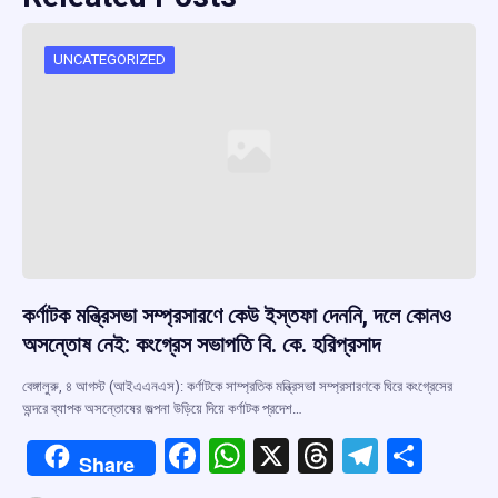
UNCATEGORIZED
কর্ণাটক মন্ত্রিসভা সম্প্রসারণে কেউ ইস্তফা দেননি, দলে কোনও
অসন্তোষ নেই: কংগ্রেস সভাপতি বি. কে. হরিপ্রসাদ
বেঙ্গালুরু, ৪ আগস্ট (আইএএনএস): কর্ণাটকে সাম্প্রতিক মন্ত্রিসভা সম্প্রসারণকে ঘিরে কংগ্রেসের
অন্দরে ব্যাপক অসন্তোষের জল্পনা উড়িয়ে দিয়ে কর্ণাটক প্রদেশ…
F
W
X
T
T
S
Share
a
h
hr
el
h