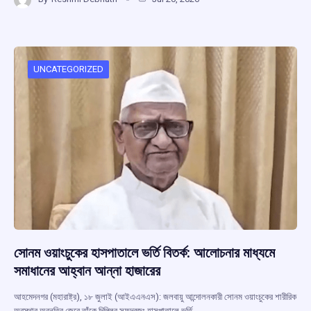
ce
at
e
e
ar
b
s
a
gr
e
o
A
d
a
o
p
s
m
UNCATEGORIZED
k
p
সোনম ওয়াংচুকের হাসপাতালে ভর্তি বিতর্ক: আলোচনার মাধ্যমে
সমাধানের আহ্বান আন্না হাজারের
আহমেদনগর (মহারাষ্ট্র), ১৮ জুলাই (আইএএনএস): জলবায়ু আন্দোলনকারী সোনম ওয়াংচুকের শারীরিক
অবস্থার অবনতির জেরে তাঁকে দিল্লির সফদরজং হাসপাতালে ভর্তি…