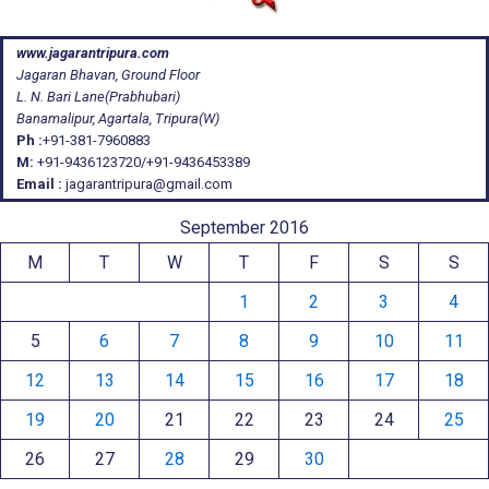
www.jagarantripura.com
Jagaran Bhavan, Ground Floor
L. N. Bari Lane(Prabhubari)
Banamalipur, Agartala, Tripura(W)
Ph :
+91-381-7960883
M:
+91-9436123720/+91-9436453389
Email :
jagarantripura@gmail.com
September 2016
M
T
W
T
F
S
S
1
2
3
4
5
6
7
8
9
10
11
12
13
14
15
16
17
18
19
20
21
22
23
24
25
26
27
28
29
30