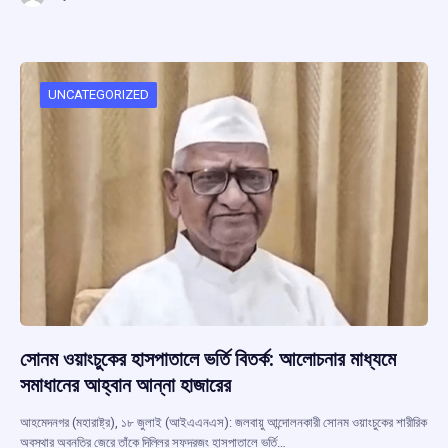
ce
at
e
e
ar
b
s
a
gr
e
o
A
d
a
o
p
s
m
UNCATEGORIZED
k
p
সোনম ওয়াংচুকের হাসপাতালে ভর্তি বিতর্ক: আলোচনার মাধ্যমে
সমাধানের আহ্বান আন্না হাজারের
আহমেদনগর (মহারাষ্ট্র), ১৮ জুলাই (আইএএনএস): জলবায়ু আন্দোলনকারী সোনম ওয়াংচুকের শারীরিক
অবস্থার অবনতির জেরে তাঁকে দিল্লির সফদরজং হাসপাতালে ভর্তি…