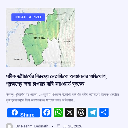
b
s
a
gr
e
o
A
d
a
o
p
s
m
UNCATEGORIZED
k
p
সমীক ভট্টাচার্যের বিরুদ্ধে নেতাজিকে অবমাননার অভিযোগ,
প্রকাশ্যে ক্ষমা চাওয়ার দাবি ফরওয়ার্ড ব্লকের
নিজস্ব প্রতিনিধি, আগরতলা, ১৯ জুলাই:পশ্চিমবঙ্গ বিজেপির সভাপতি সমীক ভট্টাচার্যের বিরুদ্ধে নেতাজি
সুভাষচন্দ্র বসুকে নিয়ে অবমাননাকর মন্তব্য করার অভিযোগ…
F
W
X
T
T
S
Share
a
h
hr
el
h
By
Reshmi Debnath
Jul 20, 2026