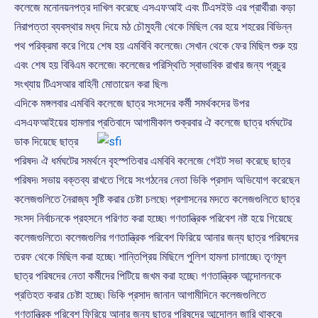
কলেজে মনোনয়নপত্র দাখিল করেছে এসএফআই এবং টিএসইউ এর প্রার্থীরা৷ কড়া
নিরাপত্তা ব্যবস্থার মধ্য দিয়ে মঠ চৌমুহনী থেকে মিছিল বের হয়ে শহরের বিভিন্ন
পথ পরিক্রমা করে গিয়ে শেষ হয় এমবিবি কলেজে৷ সেখান থেকে ফের মিছিল শুরু হয়
এবং শেষ হয় বিবিএম কলেজে৷ কলেজের পরিস্থিতি স্বাভাবিক রাখার জন্য প্রচুর
সংখ্যায় টিএসআর বাহিনী মোতায়েন করা ছিল৷
এদিকে মঙ্গলবার এমবিবি কলেজে ছাত্র সংসদের কর্মী সমর্থকদের উপর
এসএফআইয়ের হামলার প্রতিবাদে আগামীকাল
শুক্রবার ঐ কলেজে ছাত্র ধর্মঘটের
ডাক দিয়েছে ছাত্র
পরিষদ৷ ঐ ধর্মঘটের সমর্থনে বৃহস্পতিবার এমবিবি কলেজে গেইট সভা করেছে ছাত্র
পরিষদ৷ সভায় বক্তব্য রাখতে গিয়ে সংগঠনের নেতা ভিকি প্রসাদ অভিযোগ করেছেন
কলেজগুলিতে নৈরাজ্য সৃষ্টি করার চেষ্টা চলছে৷ প্রশাসনের মদতে কলেজগুলিতে ছাত্র
সংসদ নির্বাচনকে প্রহসনে পরিণত করা হচ্ছে৷ গণতান্ত্রিক পরিবেশ নষ্ট হয়ে গিয়েছে
কলেজগুলিতে৷ কলেজগুলির গণতান্ত্রিক পরিবেশ ফিরিয়ে আনার জন্য ছাত্র পরিষদের
তরফ থেকে মিছিল করা হচ্ছে৷ শান্তিপ্রিয় মিছিলে পুলিশ হামলা চালাচ্ছে৷ তৃণমূল
ছাত্র পরিষদের নেতা কর্মীদের পিটিয়ে জখম করা হচ্ছে৷ গণতান্ত্রিক আন্দোলনকে
প্রতিহত করার চেষ্টা হচ্ছে৷ ভিকি প্রসাদ জানান আগামীদিনে কলেজগুলিতে
গণতান্ত্রিক পরিবেশ ফিরিয়ে আনার জন্য ছাত্র পরিষদের আন্দোলন জারি থাকবে৷