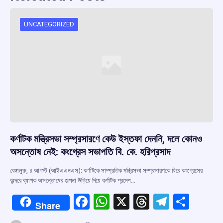
UNCATEGORIZED
কর্ণাটক মন্ত্রিসভা সম্প্রসারণে কেউ ইস্তফা দেননি, দলে কোনও
অসন্তোষ নেই: কংগ্রেস সভাপতি বি. কে. হরিপ্রসাদ
বেঙ্গালুরু, ৪ আগস্ট (আইএএনএস): কর্ণাটকে সাম্প্রতিক মন্ত্রিসভা সম্প্রসারণকে ঘিরে কংগ্রেসের
অন্দরে ব্যাপক অসন্তোষের জল্পনা উড়িয়ে দিয়ে কর্ণাটক প্রদেশ…
F
W
X
T
T
S
Share
a
h
hr
el
h