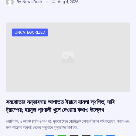
By
News Desk
Aug 4, 2026
ce
at
e
e
ar
b
s
a
gr
e
o
A
d
a
o
p
s
m
UNCATEGORIZED
k
p
সমঝোতার সম্ভাবনায় আপাতত ইরানে হামলা স্থগিত, দাবি
ট্রাম্পের; হরমুজ প্রণালী খুলে দেওয়ার কথাও উল্লেখ
ওয়াশিংটন, ২ আগস্ট (আইএএনএস): যুক্তরাষ্ট্রের প্রেসিডেন্ট ডোনাল্ড ট্রাম্প দাবি করেছেন, ইরান এবং
মধ্যপ্রাচ্যের কয়েকটি দেশের অনুরোধে যুক্তরাষ্ট্র আপাতত…