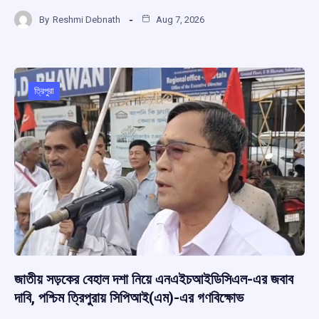
a
h
hr
el
h
By
Reshmi Debnath
Aug 7, 2026
ce
at
e
e
ar
b
s
a
gr
e
o
A
d
a
o
p
s
m
ত্রিপুরা
k
p
জাতীয় সড়কের বেহাল দশা নিয়ে এনএইচআইডিসিএল-এর জবাব
দাবি, পশ্চিম ত্রিপুরায় সিপিআই(এম)-এর গণবিক্ষোভ