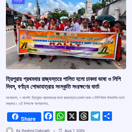
ত্রিপুরা
ত্রিপুরায় প্রথমবার রাজ্যস্তরে পালিত হলো চাকমা ভাষা ও লিপি
দিবস, বর্ণাঢ্য শোভাযাত্রায় সংস্কৃতি সংরক্ষণের বার্তা
আগরতলা, ৭ আগস্ট: ত্রিপুরায় প্রথমবারের মতো রাজ্যস্তরে চাকমা ভাষা ও লিপি দিবস উদযাপিত হলো
শুক্রবার। এই উপলক্ষে আগরতলার…
F
W
X
T
T
S
Share
a
h
hr
el
h
By
Reshmi Debnath
Aug 7, 2026