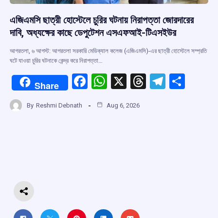
এজিএমসি ছাত্রী হোস্টেলে চুরির ঘটনায় নিরাপত্তা জোরদারের
দাবি, অধ্যক্ষের কাছে ডেপুটেশন এসএফআই-টিএসইউর
আগরতলা, ৬ আগস্ট: আগরতলা সরকারি মেডিক্যাল কলেজ (এজিএমসি)-এর ছাত্রী হোস্টেলে সম্প্রতি
ঘটে যাওয়া চুরির ঘটনাকে কেন্দ্র করে নিরাপত্তা…
F
W
X
T
T
S
Share
a
h
hr
el
h
By
Reshmi Debnath
Aug 6, 2026
ce
at
e
e
ar
b
s
a
gr
e
o
A
d
a
o
p
s
m
k
p