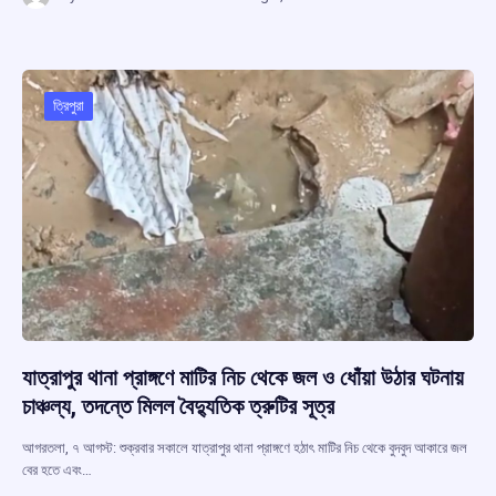
ce
at
e
e
ar
b
s
a
gr
e
o
A
d
a
o
p
s
m
ত্রিপুরা
k
p
যাত্রাপুর থানা প্রাঙ্গণে মাটির নিচ থেকে জল ও ধোঁয়া উঠার ঘটনায়
চাঞ্চল্য, তদন্তে মিলল বৈদ্যুতিক ত্রুটির সূত্র
আগরতলা, ৭ আগস্ট: শুক্রবার সকালে যাত্রাপুর থানা প্রাঙ্গণে হঠাৎ মাটির নিচ থেকে বুদবুদ আকারে জল
বের হতে এবং…