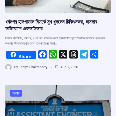
ধর্মনগর হাসপাতাল বিতর্কে মুখ খুললেন চিকিৎসকরা, হামলার
অভিযোগে এফআইআর
নিজস্ব প্রতিনিধি, ধর্মনগর, ৭ আগস্ট: ধর্মনগর জেলা হাসপাতালে বৃহস্পতিবারের ঘটনাকে কেন্দ্র করে
শুক্রবার উত্তর ত্রিপুরা জেলা হাসপাতালের ট্রমা…
F
W
X
T
T
S
Share
a
h
hr
el
h
By
Taniya Chakraborty
Aug 7, 2026
ce
at
e
e
ar
b
s
a
gr
e
o
A
d
a
o
p
s
m
ত্রিপুরা
k
p