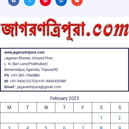
www.jagarantripura.com
Jagaran Bhavan, Ground Floor
L. N. Bari Lane(Prabhubari)
Banamalipur, Agartala, Tripura(W)
Ph :
+91-381-7960883
M:
+91-9436123720/+91-9436453389
Email :
jagarantripura@gmail.com
February 2025
M
T
W
T
F
S
S
1
2
3
4
5
6
7
8
9