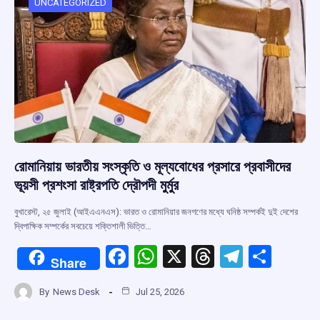
o
p
s
m
UNCATEGORIZED
k
p
রোমানিয়ায় ভারতীয় সংস্কৃতি ও মূল্যবোধের প্রসারে প্রবাসীদের
ভূয়সী প্রশংসা রাষ্ট্রপতি দ্রৌপদী মুর্মুর
বুখারেস্ট, ২৫ জুলাই (আইএএনএস): ভারত ও রোমানিয়ার জনগণের মধ্যে ঘনিষ্ঠ সম্পর্কই দুই দেশের
দ্বিপাক্ষিক সম্পর্কের সবচেয়ে শক্তিশালী ভিত্তি…
F
W
X
T
T
S
Share
a
h
hr
el
h
By
News Desk
Jul 25, 2026
ce
at
e
e
ar