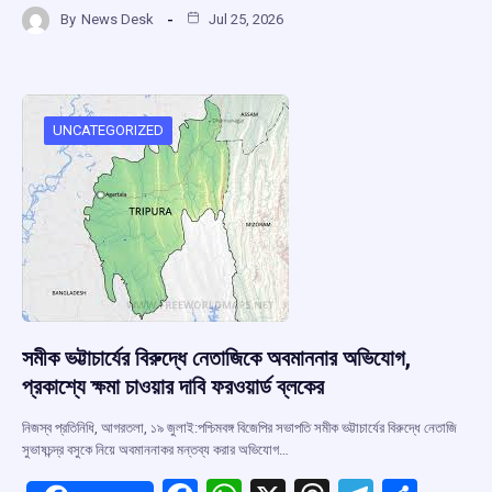
a
h
hr
el
h
By
News Desk
Jul 25, 2026
ce
at
e
e
ar
b
s
a
gr
e
o
A
d
a
o
p
s
m
UNCATEGORIZED
k
p
সমীক ভট্টাচার্যের বিরুদ্ধে নেতাজিকে অবমাননার অভিযোগ,
প্রকাশ্যে ক্ষমা চাওয়ার দাবি ফরওয়ার্ড ব্লকের
নিজস্ব প্রতিনিধি, আগরতলা, ১৯ জুলাই:পশ্চিমবঙ্গ বিজেপির সভাপতি সমীক ভট্টাচার্যের বিরুদ্ধে নেতাজি
সুভাষচন্দ্র বসুকে নিয়ে অবমাননাকর মন্তব্য করার অভিযোগ…