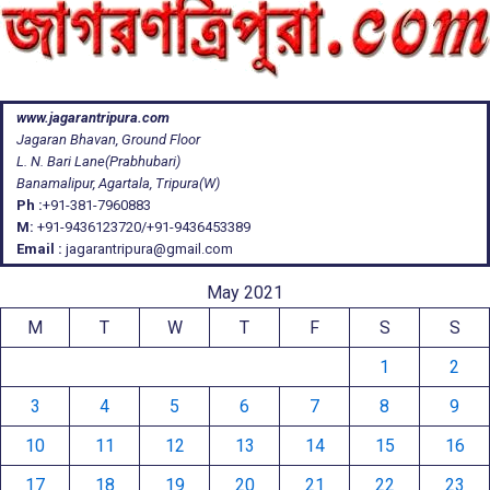
www.jagarantripura.com
Jagaran Bhavan, Ground Floor
L. N. Bari Lane(Prabhubari)
Banamalipur, Agartala, Tripura(W)
Ph :
+91-381-7960883
M:
+91-9436123720/+91-9436453389
Email :
jagarantripura@gmail.com
May 2021
M
T
W
T
F
S
S
1
2
3
4
5
6
7
8
9
10
11
12
13
14
15
16
17
18
19
20
21
22
23