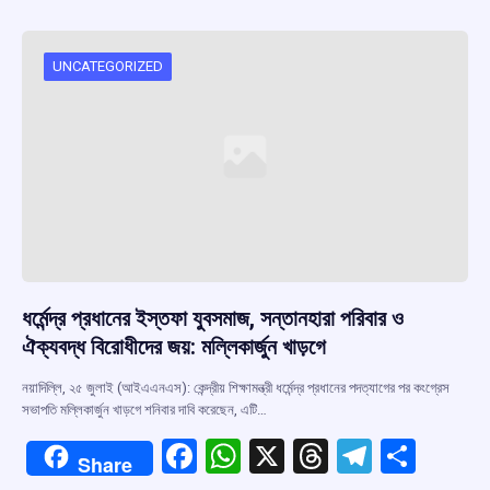
b
s
a
gr
e
o
A
d
a
o
p
s
m
UNCATEGORIZED
k
p
ধর্মেন্দ্র প্রধানের ইস্তফা যুবসমাজ, সন্তানহারা পরিবার ও
ঐক্যবদ্ধ বিরোধীদের জয়: মল্লিকার্জুন খাড়গে
নয়াদিল্লি, ২৫ জুলাই (আইএএনএস): কেন্দ্রীয় শিক্ষামন্ত্রী ধর্মেন্দ্র প্রধানের পদত্যাগের পর কংগ্রেস
সভাপতি মল্লিকার্জুন খাড়গে শনিবার দাবি করেছেন, এটি…
F
W
X
T
T
S
Share