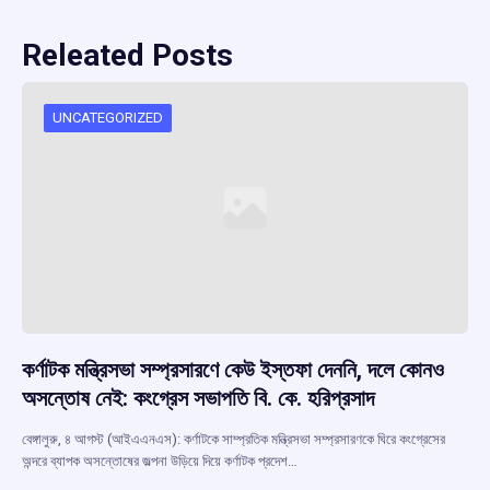
Releated Posts
UNCATEGORIZED
কর্ণাটক মন্ত্রিসভা সম্প্রসারণে কেউ ইস্তফা দেননি, দলে কোনও
অসন্তোষ নেই: কংগ্রেস সভাপতি বি. কে. হরিপ্রসাদ
বেঙ্গালুরু, ৪ আগস্ট (আইএএনএস): কর্ণাটকে সাম্প্রতিক মন্ত্রিসভা সম্প্রসারণকে ঘিরে কংগ্রেসের
অন্দরে ব্যাপক অসন্তোষের জল্পনা উড়িয়ে দিয়ে কর্ণাটক প্রদেশ…