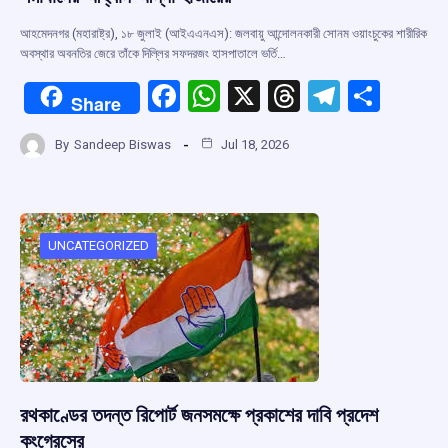
আহমেদনগর (মহারাষ্ট্র), ১৮ জুলাই (আইএএনএস): জলবায়ু আন্দোলনকারী সোনম ওয়াংচুকের শারীরিক
অবস্থার অবনতির জেরে তাঁকে দিল্লির সফদরজং হাসপাতালে ভর্তি…
F
W
X
T
T
S
Share
a
h
hr
el
h
By
Sandeep Biswas
Jul 18, 2026
ce
at
e
e
ar
b
s
a
gr
e
o
A
d
a
o
p
s
m
UNCATEGORIZED
k
p
রথকাণ্ডের তদন্ত রিপোর্ট জনসমক্ষে প্রকাশের দাবি প্রদেশ
কংগ্রেসের