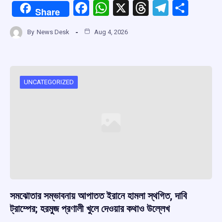
F
W
X
T
T
S
Share
a
h
hr
el
h
By
News Desk
Aug 4, 2026
ce
at
e
e
ar
b
s
a
gr
e
o
A
d
a
o
p
s
m
UNCATEGORIZED
k
p
সমঝোতার সম্ভাবনায় আপাতত ইরানে হামলা স্থগিত, দাবি
ট্রাম্পের; হরমুজ প্রণালী খুলে দেওয়ার কথাও উল্লেখ