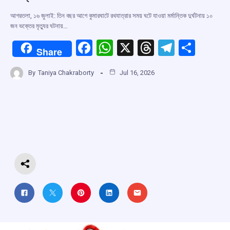
আগরতলা, ১৬ জুলাই: তিন বছর আগে কুমারঘাটে রথযাত্রার সময় ঘটে যাওয়া মর্মান্তিক দুর্ঘটনায় ১০
জন ভক্তের মৃত্যুর ঘটনায়…
F
W
X
T
T
S
Share
a
h
hr
el
h
By
Taniya Chakraborty
Jul 16, 2026
ce
at
e
e
ar
b
s
a
gr
e
o
A
d
a
o
p
s
m
k
p