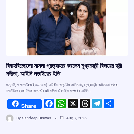
k
p
বিবাহবিচ্ছেদের মামলা প্রত্যাহার করলেন মুখ্যমন্ত্রী বিজয়ের স্ত্রী
সঙ্গীতা, আইনি লড়াইয়ের ইতি
চেন্নাই, ৭ আগস্ট(আইএএনএস): নাটকীয় মোড় নিল তামিলনাড়ুর মুখ্যমন্ত্রী, অভিনেতা-থেকে-
রাজনীতিক হওয়া বিজয় এবং তাঁর স্ত্রী সঙ্গীতার বৈবাহিক সম্পর্কের আইনি…
F
W
X
T
T
S
Share
a
h
hr
el
h
By
Sandeep Biswas
Aug 7, 2026
ce
at
e
e
ar
b
s
a
gr
e