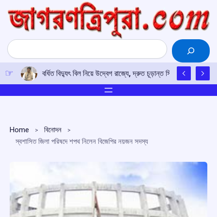
Skip
to
content
Search
বর্ধিত বিদ্যুৎ বিল নিয়ে উদ্বেগ রাজ্যে, দ্রুত চূড়ান্ত সিদ্ধান্তের আশ্বাস মুখ
Home
বিনোদন
স্বশাসিত জিলা পরিষদে শপথ নিলেন বিজেপির নয়জন সদস্য