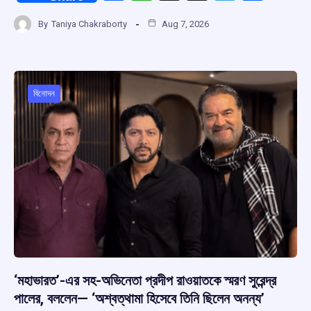
a
h
hr
el
h
By
Taniya Chakraborty
Aug 7, 2026
ce
at
e
e
ar
b
s
a
gr
e
o
A
d
a
o
p
s
m
বিনোদন
k
p
‘মহাভারত’-এর সহ-অভিনেতা প্রদীপ রাওয়াতকে স্মরণ সুরেন্দ্র
পালের, বললেন— ‘অশ্বত্থামা হিসেবে তিনি ছিলেন অনন্য’