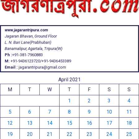
www.jagarantripura.com
Jagaran Bhavan, Ground Floor
L. N. Bari Lane(Prabhubari)
Banamalipur, Agartala, Tripura(W)
Ph :
+91-381-7960883
M:
+91-9436123720/+91-9436453389
Email :
jagarantripura@gmail.com
April 2021
M
T
W
T
F
S
S
1
2
3
4
5
6
7
8
9
10
11
12
13
14
15
16
17
18
19
20
21
22
23
24
25