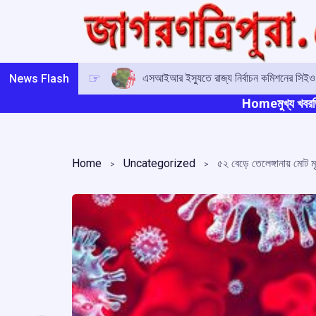
Skip
to
content
এসআইআর ইস্যুতে রাজ্য নির্বাচন কমিশনের সিই
News Flash
Home
মুখ্য খবর
ত
Home
Uncategorized
৫২ বেড়ে তেলেঙ্গানায় মোট ম