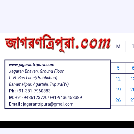
o
p
s
k
p
M
www.jagarantripura.com
5
Jagaran Bhavan, Ground Floor
L. N. Bari Lane(Prabhubari)
12
1
Banamalipur, Agartala, Tripura(W)
19
2
Ph :
+91-381-7960883
M:
+91-9436123720/+91-9436453389
26
2
Email :
jagarantripura@gmail.com