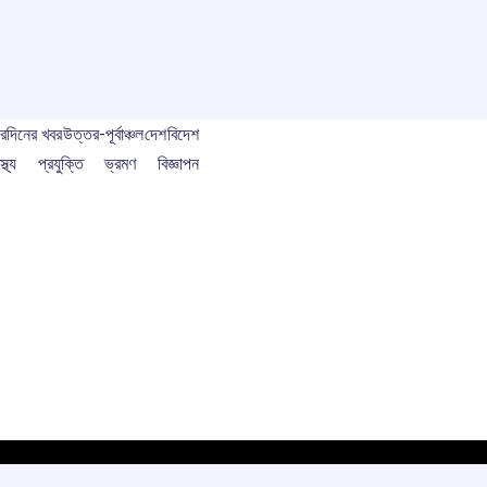
বর
দিনের খবর
উত্তর-পূর্বাঞ্চল
দেশ
বিদেশ
স্থ্য
প্রযুক্তি
ভ্রমণ
বিজ্ঞাপন