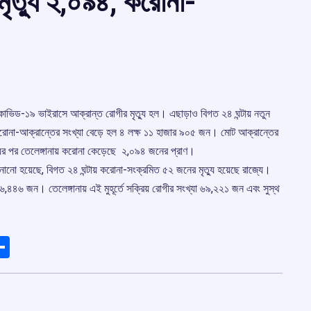
মৃত্যু ২,০৯৪, করোনা-
কোভিড-১৯ ভাইরাসে আক্রান্ত রোগীর মৃত্যু হল। এছাড়াও বিগত ২৪ ঘন্টায় নতুন
রোনা-আক্রান্তের সংখ্যা বেড়ে হল ৪ লক্ষ ১১ হাজার ৯০৫ জন। মোট আক্রান্তের
ুর পর তেলেঙ্গানায় করোনা কেড়েছে ২,০৯৪ জনের প্রাণ।
ে জানানো হয়েছে, বিগত ২৪ ঘন্টায় করোনা-সংক্রমিত ৫২ জনের মৃত্যু হয়েছে রাজ্যে।
৪৪৬ জন। তেলেঙ্গানায় এই মুহূর্তে সক্রিয় রোগীর সংখ্যা ৬৯,২২১ জন এবং সুস্থ
ads
elegram
Share