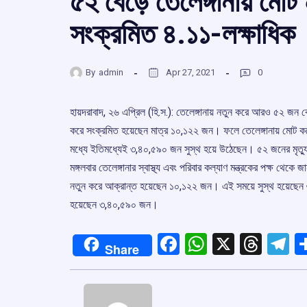
৫২ বেড়ে তেলেঙ্গানায় মোট 
সংক্রমিত ৪.১১-লক্ষাধিক
By
admin
Apr 27, 2021
0
হায়দরাবাদ, ২৬ এপ্রিল (হি.স.): তেলেঙ্গানায় নতুন করে আরও ৫২ জন 
করে সংক্রমিত হয়েছেন মাত্র ১০,১২২ জন। ফলে তেলেঙ্গানায় মোট ক
মধ্যে ইতিমধ্যেই ৩,৪০,৫৯০ জন সুস্থ হয়ে উঠেছেন। ৫২ জনের মৃত্য
মঙ্গলবার তেলেঙ্গানার স্বাস্থ্য এবং পরিবার কল্যাণ মন্ত্রকের পক্ষ থেক
নতুন করে আক্রান্ত হয়েছেন ১০,১২২ জন। এই সময়ে সুস্থ হয়েছেন ৬,
হয়েছেন ৩,৪০,৫৯০ জন।
Facebook
WhatsApp
X
Thre
T
Share