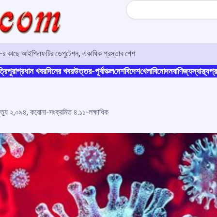
Search
ও-র কাছে আইপিএফটির ডেপুটেশন, একাধিক প্রস্তাব পেশ
্রিপুরা
প্রধান খবর
দিনের খবর
উত্তর-পূর্বাঞ্চল
দেশ
বিদেশ
খেলা
বিনোদন
বাণিজ্য
স্বাস্থ্য
প্র
ৃত্যু ২,০৯৪, করোনা-সংক্রমিত ৪.১১-লক্ষাধিক