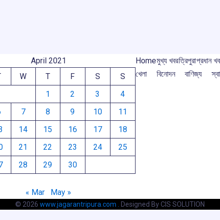
o
p
s
m
m
k
p
April 2021
Home
মুখ্য খবর
ত্রিপুরা
প্রধান খ
খেলা
বিনোদন
বাণিজ্য
স্বা
T
W
T
F
S
S
1
2
3
4
6
7
8
9
10
11
3
14
15
16
17
18
0
21
22
23
24
25
7
28
29
30
« Mar
May »
© 2026
www.jagarantripura.com .
Designed By CIS SOLUTION