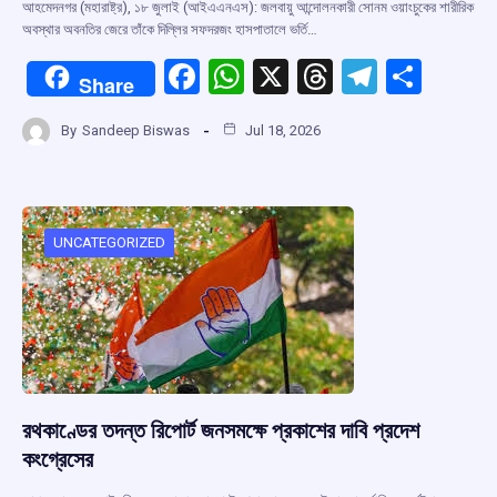
আহমেদনগর (মহারাষ্ট্র), ১৮ জুলাই (আইএএনএস): জলবায়ু আন্দোলনকারী সোনম ওয়াংচুকের শারীরিক
অবস্থার অবনতির জেরে তাঁকে দিল্লির সফদরজং হাসপাতালে ভর্তি…
F
W
X
T
T
S
Share
a
h
hr
el
h
By
Sandeep Biswas
Jul 18, 2026
ce
at
e
e
ar
b
s
a
gr
e
o
A
d
a
o
p
s
m
UNCATEGORIZED
k
p
রথকাণ্ডের তদন্ত রিপোর্ট জনসমক্ষে প্রকাশের দাবি প্রদেশ
কংগ্রেসের