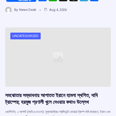
a
h
hr
el
h
By
News Desk
Aug 4, 2026
ce
at
e
e
ar
b
s
a
gr
e
o
A
d
a
o
p
s
m
UNCATEGORIZED
k
p
সমঝোতার সম্ভাবনায় আপাতত ইরানে হামলা স্থগিত, দাবি
ট্রাম্পের; হরমুজ প্রণালী খুলে দেওয়ার কথাও উল্লেখ
ওয়াশিংটন, ২ আগস্ট (আইএএনএস): যুক্তরাষ্ট্রের প্রেসিডেন্ট ডোনাল্ড ট্রাম্প দাবি করেছেন, ইরান এবং