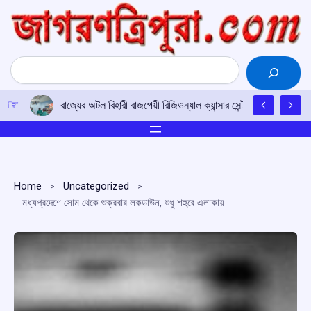
Skip
to
content
Search
রাজ্যের অটল বিহারী বাজপেয়ী রিজিওন্যাল ক্যান্সার সেন্টারে উত্তর-পূর্ব
Home
Uncategorized
মধ্যপ্রদেশে সোম থেকে শুক্রবার লকডাউন, শুধু শহুরে এলাকায়