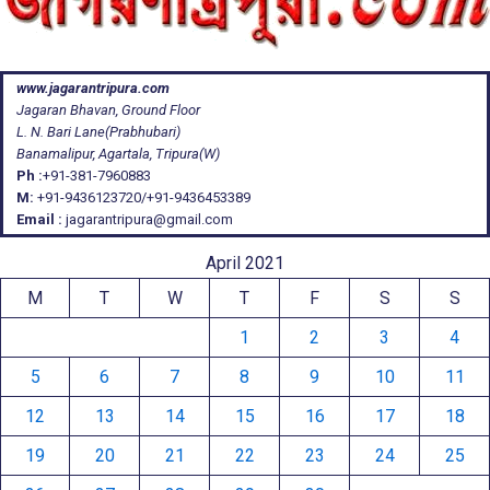
www.jagarantripura.com
Jagaran Bhavan, Ground Floor
L. N. Bari Lane(Prabhubari)
Banamalipur, Agartala, Tripura(W)
Ph :
+91-381-7960883
M:
+91-9436123720/+91-9436453389
Email :
jagarantripura@gmail.com
April 2021
M
T
W
T
F
S
S
1
2
3
4
5
6
7
8
9
10
11
12
13
14
15
16
17
18
19
20
21
22
23
24
25