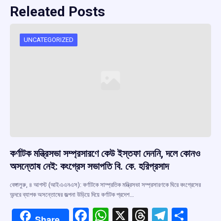
Releated Posts
UNCATEGORIZED
কর্ণাটক মন্ত্রিসভা সম্প্রসারণে কেউ ইস্তফা দেননি, দলে কোনও
অসন্তোষ নেই: কংগ্রেস সভাপতি বি. কে. হরিপ্রসাদ
বেঙ্গালুরু, ৪ আগস্ট (আইএএনএস): কর্ণাটকে সাম্প্রতিক মন্ত্রিসভা সম্প্রসারণকে ঘিরে কংগ্রেসের
অন্দরে ব্যাপক অসন্তোষের জল্পনা উড়িয়ে দিয়ে কর্ণাটক প্রদেশ…
F
W
X
T
T
S
Share