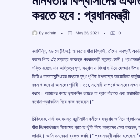
মানবতায় বিশ্বাসীদের একত্
করতে হবে : প্রধানমন্ত্রী
By
admin
May 26, 2021
0
নয়াদিল্লি, ২৬ মে (হি.স.): মানবতায় যাঁরা বিশ্বাসী, তাঁদের অবশ্যই এ
করতে গিয়ে এই মন্তব্য করেছেন প্রধানমন্ত্রী নরেন্দ্র মোদী। প্রধানমন্ত
শক্তি রয়েছে যার অস্তিত্ব ঘৃণা, সন্ত্রাস ও হিংসা ছড়িয়ে দেওয়ার উ
ভিডিও কনফারেন্সিংয়ের মাধ্যমে বুদ্ধ পূর্ণিমা উপলক্ষ্যে আয়োজিত ভার্
রকম থাকবে না আমাদের পৃথিবী। তবে, মহামারী সম্পর্কে আমাদের এখন
করবে। আমাদের কাছে ভ্যাকসিন রয়েছে যা প্রাণ বাঁচাতে এবং মহামারীকে 
করোনা-ভ্যাকসিন নিয়ে কাজ করেছেন।”
চিকিৎসক, নার্স-সহ সমস্ত ফ্রন্টলাইন কর্মীদের ধন্যবাদ জানিয়ে প্রধানমন
যাঁরা নিঃস্বার্থভাবে নিজেদের প্রাণের ঝুঁকি নিয়ে অন্যদের সেবা করছেন, 
জানাই। আমি সমবেদনা ব্যক্ত করছি।” প্রধানমন্ত্রী এদিন বলেছেন, “করো