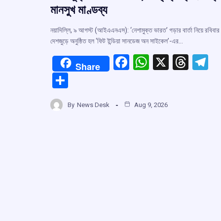
মানসুখ মাণ্ডব্য
নয়াদিল্লি, ৯ আগস্ট (আইএএনএস): ‘নেশামুক্ত ভারত’ গড়ার বার্তা নিয়ে রবিবার
দেশজুড়ে অনুষ্ঠিত হল ‘ফিট ইন্ডিয়া সানডেজ অন সাইকেল’-এর…
F
W
X
T
T
Share
a
h
hr
el
S
ce
at
e
e
h
b
s
a
g
By
News Desk
Aug 9, 2026
ar
o
A
d
a
e
o
p
s
k
p