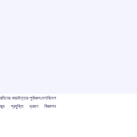
বর
দিনের খবর
উত্তর-পূর্বাঞ্চল
দেশ
বিদেশ
স্থ্য
প্রযুক্তি
ভ্রমণ
বিজ্ঞাপন