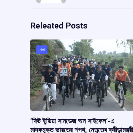
Releated Posts
খেলা
‘ফিট ইন্ডিয়া সানডেজ অন সাইকেল’-এ
মাদকমুক্ত ভারতের শপথ, নেতৃত্বে ক্রীড়ামন্ত্রী