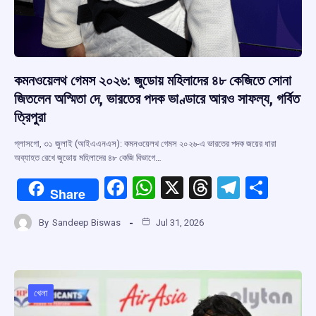
কমনওয়েলথ গেমস ২০২৬: জুডোয় মহিলাদের ৪৮ কেজিতে সোনা
জিতলেন অস্মিতা দে, ভারতের পদক ভাণ্ডারে আরও সাফল্য, গর্বিত
ত্রিপুরা
গ্লাসগো, ৩১ জুলাই (আইএএনএস): কমনওয়েলথ গেমস ২০২৬-এ ভারতের পদক জয়ের ধারা
অব্যাহত রেখে জুডোয় মহিলাদের ৪৮ কেজি বিভাগে…
F
W
X
T
T
S
Share
a
h
hr
el
h
By
Sandeep Biswas
Jul 31, 2026
ce
at
e
e
ar
b
s
a
gr
e
o
A
d
a
o
p
s
m
খেলা