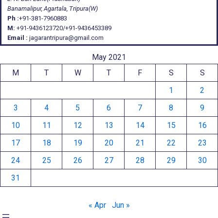
Banamalipur, Agartala, Tripura(W)
Ph :
+91-381-7960883
M:
+91-9436123720/+91-9436453389
Email :
jagarantripura@gmail.com
May 2021
M
T
W
T
F
S
S
1
2
3
4
5
6
7
8
9
10
11
12
13
14
15
16
17
18
19
20
21
22
23
24
25
26
27
28
29
30
31
« Apr
Jun »