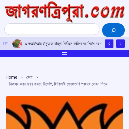
Skip
to
content
Search
এসআইআর ইস্যুতে রাজ্য নির্বাচন কমিশনের সিইও-র কাছে আইপিএফটির ড
Home
খেলা
নিজস্ব কবর খনন করছে বিজেপি, সিবিআই গ্রেফতারি প্রসঙ্গে রোহন মিত্র