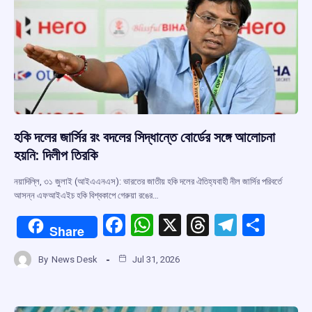
k
p
হকি দলের জার্সির রং বদলের সিদ্ধান্তে বোর্ডের সঙ্গে আলোচনা
হয়নি: দিলীপ তিরকি
নয়াদিল্লি, ৩১ জুলাই (আইএএনএস): ভারতের জাতীয় হকি দলের ঐতিহ্যবাহী নীল জার্সির পরিবর্তে
আসন্ন এফআইএইচ হকি বিশ্বকাপে গেরুয়া রঙের…
F
W
X
T
T
S
Share
a
h
hr
el
h
By
News Desk
Jul 31, 2026
ce
at
e
e
ar
b
s
a
gr
e