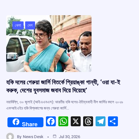
b
s
a
gr
e
o
A
d
a
o
p
s
m
খেলা
দেশ
k
p
হকি দলের গেরুয়া জার্সি বিতর্কে প্রিয়াঙ্কা গান্ধী, ‘ওরা যা-ই
করুক, দেশের যুবসমাজ জবাব দিয়ে দিয়েছে’
নয়াদিল্লি, ৩০ জুলাই (আইএএনএস): ভারতীয় হকি দলের ঐতিহ্যবাহী নীল জার্সির বদলে ২০২৬
এফআইএইচ হকি বিশ্বকাপের জন্য গেরুয়া জার্সি…
F
W
X
T
T
S
Share
a
h
hr
el
h
By
News Desk
Jul 30, 2026